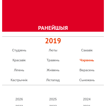
«Дзед Барадзед» маладой рок-каманды зь
Менску «Дом сувязі».
Тэгi:
Дом сувязі
,
Максім Марозаў
РАНЕЙШЫЯ
2019
Студзень
Люты
Сакавiк
Красавiк
Травень
Чэрвень
Лiпень
Жнiвень
Верасень
Кастрычнiк
Лiстапад
Сьнежань
2026
2025
2024