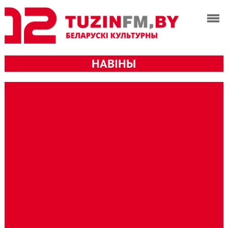
НАВІНЫ
23.06.2019 /
Навіны гіт-параду
3078
/
0
Лірычны тузін ад Nexta
(аўдыё)
Аўтар самага чытанага беларускага
тэлеграм-каналу і youtube-каналу на
беларускую тэматыку Cьцяпан Сьвятлоў
склаў свой топ-12 найлепшых песень
сэзону на TuzinFM.
Тэгi:
мэгатур-2019
,
Nexta
,
Сяргей Пукст
,
Camerata
,
Руся
,
Apple Tea
,
Ігар Варашкевіч
,
Віктар Шалкевіч
,
Лявон Вольскі
,
Maximalism
,
MAMA
,
Dee Tree
,
Павал Козiч
,
Цiхан Букраба
,
Harotnica
,
Маргарыта