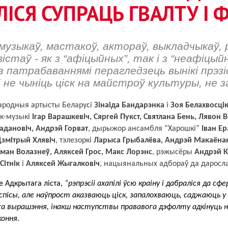
ІСЯ СУПРАЦЬ ГВАЛТУ І
музыкаў, мастакоў, актораў, выкладчыкаў,
істаў - як з “афіцыйных”, так і з “неафіцы
 патрабаваннямі перагледзець вынікі прэзід
і не чыніць ціск на майстроў культуры, не 
ародныя артысты Беларусі 
Зінаіда Бандарэнка
 і 
Зоя Белахвосці
ок-музыкі 
Ігар Варашкевіч, Сяргей Пукст, Святлана Бень, Лявон В
адановіч, Андрэй Горват
, дырыжор ансамбля “Харошкі” 
Іван Е
змітрый Хлявіч
, тэлезоркі 
Ларыса Грыбалёва, Андрэй Макаёнак,
ман Волазнеў, Аляксей Грос, Макс Лорэнс
, рэжысёры 
Андрэй К
Сітнік
 і 
Аляксей Жыгалковіч
, нацыянальных адбораў да даросла
 Адкрытага ліста, 
“рэпрэсіі ахапілі ўсю краіну і дабраліся да с
спісы, але наўпрост аказваюць ціск, запалохваюць, саджаюць
а вырашэння, інакш наступствы прававога дэфолту адкінуць нашу
коння
.