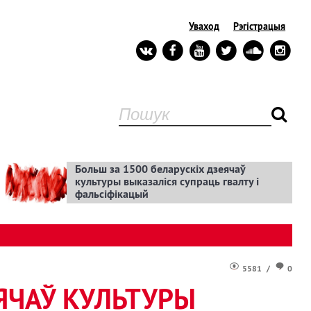
Уваход
Рэгістрацыя
Больш за 1500 беларускіх дзеячаў
культуры выказаліся супраць гвалту і
фальсіфікацый
5581
/
0
ЕЯЧАЎ КУЛЬТУРЫ