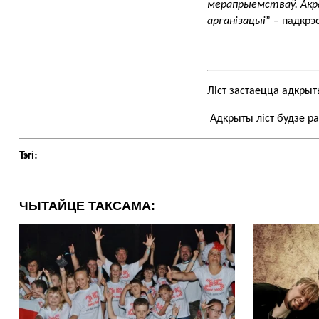
мерапрыемстваў. Акра
арганізацыі
” – падкрэ
Ліст застаецца адкрыт
 Адкрыты ліст будзе р
Тэгi:
ЧЫТАЙЦЕ ТАКСАМА: