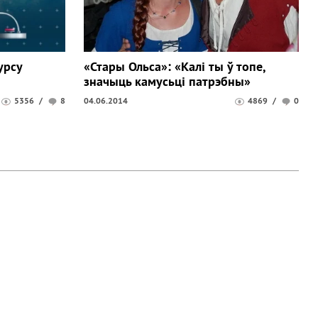
урсу
«Стары Ольса»: «Калі ты ў топе,
значыць камусьці патрэбны»
5356
/
8
04.06.2014
4869
/
0