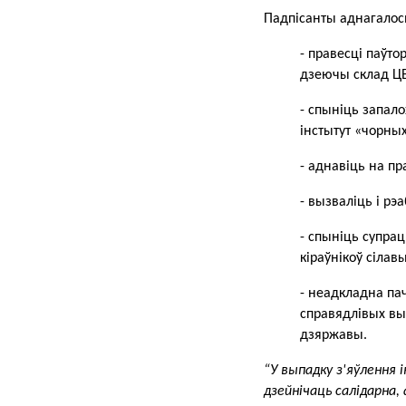
Падпісанты аднагалосн
- правесці паўто
дзеючы склад ЦВ
- спыніць запало
інстытут «чорных
- аднавіць на п
- вызваліць і рэ
- спыніць супрац
кіраўнікоў сілав
- неадкладна па
справядлівых вы
дзяржавы.
“У выпадку з'яўлення 
дзейнічаць салідарна