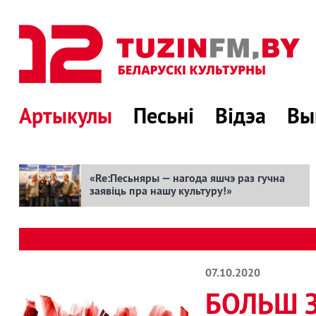
Артыкулы
Песьні
Відэа
Вы
«Re:Песьняры — нагода яшчэ раз гучна
заявіць пра нашу культуру!»
07.10.2020
БОЛЬШ З