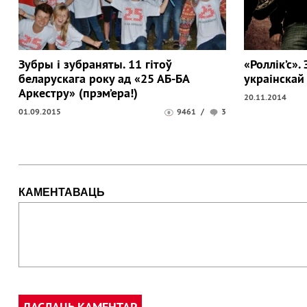
Зубры і зубраняты. 11 гітоў
«Роллік’с».
беларускага року ад «25 АБ-БА
украінскай
Аркестру» (прэм’ера!)
20.11.2014
01.09.2015
9461
/
3
КАМЕНТАВАЦЬ
ДАСЛАЦЬ КАМЕНТАР