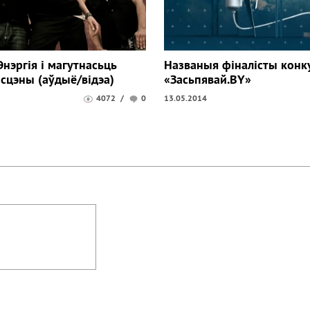
 Энэргія і магутнасьць
Названыя фіналісты конк
 сцэны (аўдыё/відэа)
«Засьпявай.BY»
4072
/
0
13.05.2014