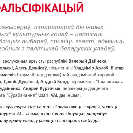
 ФАЛЬСІФІКАЦЫЙ
 рэжысёраў, літаратараў ды іншых
йных” культурных колаў – падпісалі
энцкіх выбараў, спыніць гвалт, адмяніць
згодных з палітыкай беларускіх уладаў.
к
, заслужаныя артысты рэспублікі 
Валерый Дайнека, 
ольскі, Алесь Дзянісаў
, пісьменнікі 
Уладзімір Арлоў, Віктар 
рамеевіч
 і хормайстар дзяржаўнай акадэмічнай харавой 
 Дзяніс Дудзінскі, Андрэй Бонд
, пераможцы “Славянскага 
удзіненка, Андрэй Курэйчык
, пераможцы дзіцячага 
га “Еўрабачання” 
Uzari, VAL
 ды іншыя.
феры культуры. Нас не толькі звальняюць з працы, уносяць 
 у турмы. Мы лічым, што гэтая сітуацыя патрабуе 
 краіну назад у развіцці і створаць глебу для 