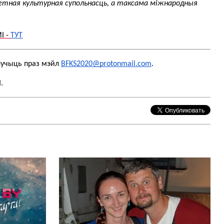
тная культурная супольнасць, а таксама міжнародныя 
 - 
ТУТ
лучыць праз мэйл 
BFKS2020@protonmail.com
.
.