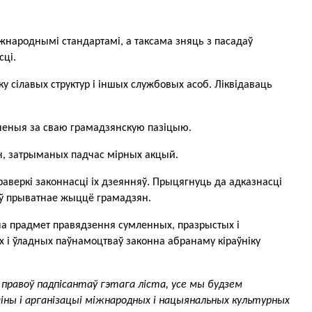
іжнароднымі стандартамі, а таксама зняць з пасадаў 
ці.
ку сілавых структур і іншых службовых асоб. Ліквідаваць 
ьненыя за сваю грамадзянскую пазіцыю.
зян, затрыманых падчас мірных акцый.
аверкі законнасці іх дзеянняў. Прыцягнуць да адказнасці 
е ў прыватнае жыццё грамадзян.
на прадмет правядзення сумленных, празрыстых і 
 і ўладных паўнамоцтваў законна абранаму кіраўніку 
 правоў падпісантаў гэтага ліста, усе мы будзем 
іны і арганізацыі міжнародных і нацыянальных культурных 