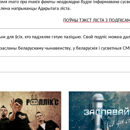
мя таго пра такія факты неадкладна будзе інфармавана сусве
слена напрыканцы Адкрытага ліста.
ПОЎНЫ ТЭКСТ ЛІСТА З ПОДПІСАМІ
ым для ўсіх, хто падзяляе гэтую пазіцыю. Свой подпіс можна да
азасланы беларускаму чынавенству, у беларускія і сусветныя СМІ