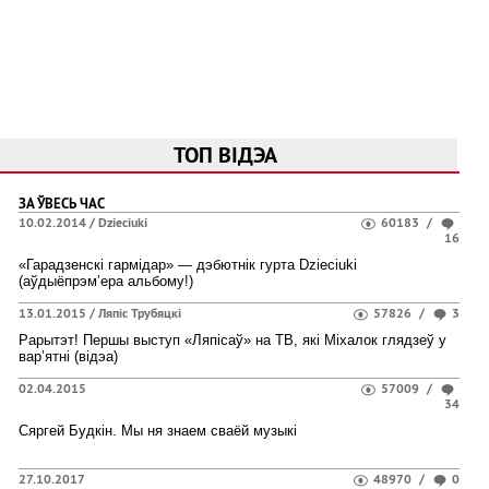
ТОП ВІДЭА
ЗА ЎВЕСЬ ЧАС
10.02.2014 /
Dzieciuki
60183
/
16
«Гарадзенскі гармідар» — дэбютнік гурта Dzieciuki
(аўдыёпрэм’ера альбому!)
13.01.2015 /
Ляпіс Трубяцкі
57826
/
3
Рарытэт! Першы выступ «Ляпісаў» на ТВ, які Міхалок глядзеў у
вар’ятні (відэа)
02.04.2015
57009
/
34
Сяргей Будкін. Мы ня знаем сваёй музыкі
27.10.2017
48970
/
0