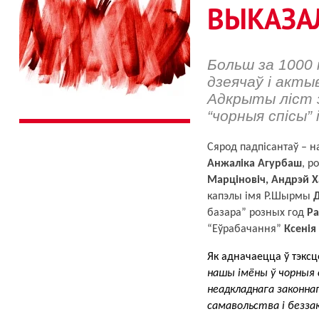
ВЫКАЗАЛ
Больш за 1000 
дзеячаў і актыв
Адкрыты ліст з
“чорныя спісы” 
Сярод падпісантаў – н
Анжаліка Агурбаш
, р
Марціновіч, Андрэй Х
капэлы імя Р.Шырмы 
Д
базара” розных год 
Ра
“Еўрабачання” 
Ксенія 
Як адначаецца ў тэксце
нашы імёны ў чорныя 
неадкладнага законнаг
самавольства і безза