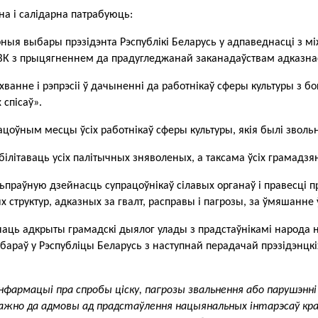
а і салідарна патрабуюць:
рныя выбары прэзідэнта Рэспублікі Беларусь у адпаведнасці з м
К з прыцягненнем да прадугледжанай заканадаўствам адказнас
хванне і рэпрэсіі ў дачыненні да работнікаў сферы культуры з бо
 спісаў».
рацоўным месцы ўсіх работнікаў сферы культуры, якія былі звол
абілітаваць усіх палітычных зняволеных, а таксама ўсіх грамад
ьпраўную дзейнасць супрацоўнікаў сілавых органаў і правесці пр
ых структур, адказных за гвалт, расправы і пагрозы, за ўмяшанн
чаць адкрыты грамадскі дыялог улады з прадстаўнікамі народа 
бараў у Рэспубліцы Беларусь з наступнай перадачай прэзідэнцкіх
інфармацыі пра спробы ціску, пагрозы звальнення або парушэнні
, ажно да адмовы ад прадстаўлення нацыянальных інтарэсаў кра