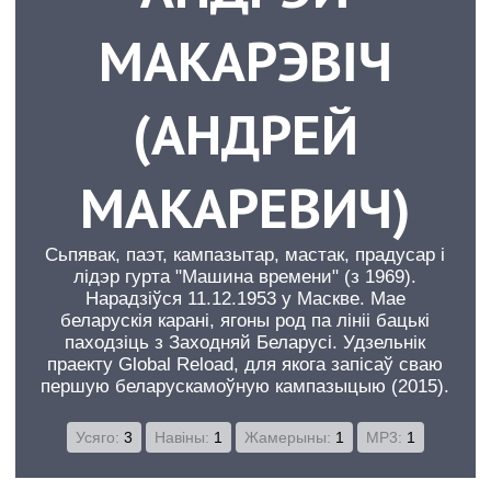
МАКАРЭВІЧ
(АНДРЕЙ
МАКАРЕВИЧ)
Сьпявак, паэт, кампазытар, мастак, прадусар і
лідэр гурта "Машина времени" (з 1969).
Нарадзіўся 11.12.1953 у Маскве. Мае
беларускія карані, ягоны род па лініі бацькі
паходзіць з Заходняй Беларусі. Удзельнік
праекту Global Reload, для якога запісаў сваю
першую беларускамоўную кампазыцыю (2015).
Усяго:
3
Навіны:
1
Жамерыны:
1
MP3:
1