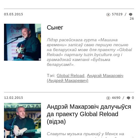
03.03.2015
57029
/
26
Сьнег
Лідэр расейскага гурта «Машина
времени» запісаў сваю першую песьню
на беларускай мове для праекту «Global
Reload» парталу tuzin.byculture.org і
грамадзкай кампаніі «Будзьма
беларусамі!».
Тэгi:
Global Reload
,
Андрэй Макарэвіч
(Андрей Макаревич)
12.02.2015
4690
/
0
Андрэй Макарэвіч далучыўся
да праекту Global Reload
(відэа)
Славуты музыка прыехаў у Менск на