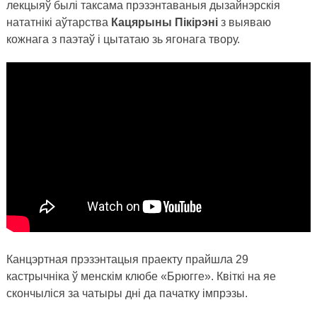
лекцыяў былі таксама прэзэнтаваныя дызайнэрскія
нататнікі аўтарства
Кацярыны Пікірэні
з выяваю
кожнага з паэтаў і цытатаю зь ягонага твору.
Канцэртная прэзэнтацыя праекту прайшла 29
кастрычніка ў менскім клюбе «Брюгге». Квіткі на яе
скончыліся за чатыры дні да пачатку імпрэзы.