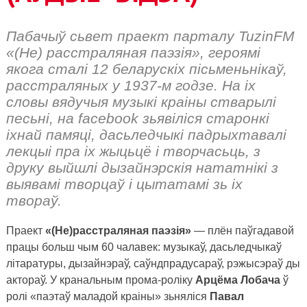
Пабачыў сьвет праект парталу TuzinFM
«(Не) расстраляная паэзія», героямі
якога сталі 12 беларускіх пісьменьнікаў,
расстраляных у 1937-м годзе. На іх
словы вядучыя музыкі краіны стварылі
песьні, на facebook зьявіліся старонкі
іхнай памяці, дасьледчыкі падрыхтавалі
лекцыі пра іх жыцьцё і творчасьць, з
друку выйшлі дызайнэрскія нататнікі з
выявамі творцаў і цытатамі зь іх
твораў.
Праект
«(Не)расстраляная паэзія»
— плён паўгадавой
працы больш чым 60 чалавек: музыкаў, дасьледчыкаў
літаратуры, дызайнэраў, саўндпрадусараў, рэжысэраў ды
актораў. У кранальным прома-роліку
Арцёма Лобача
ў
ролі «паэтаў маладой краіны» зьняліся
Павал