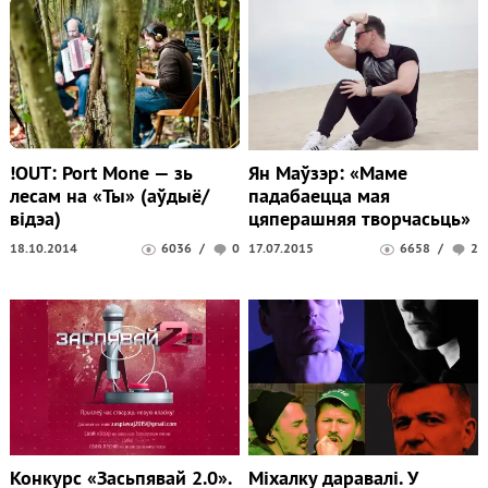
!OUT: Port Mone — зь
Ян Маўзэр: «Маме
лесам на «Ты» (аўдыё/
падабаецца мая
відэа)
цяперашняя творчасьць»
18.10.2014
6036
/
0
17.07.2015
6658
/
2
Конкурс «Засьпявай 2.0».
Міхалку даравалі. У