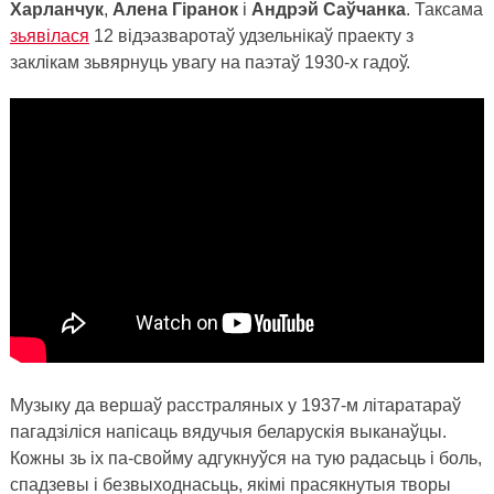
Харланчук
,
Алена Гіранок
і
Андрэй Саўчанка
. Таксама
зьявілася
12 відэазваротаў удзельнікаў праекту з
заклікам зьвярнуць увагу на паэтаў 1930-х гадоў.
Музыку да вершаў расстраляных у 1937-м літаратараў
пагадзіліся напісаць вядучыя беларускія выканаўцы.
Кожны зь іх па-свойму адгукнуўся на тую радасьць і боль,
спадзевы і безвыходнасьць, якімі прасякнутыя творы