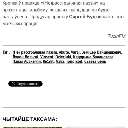
Кропка ў праекце «(Не)расстраляная паэзія» на
прэзэнтацыі альбому, лекцыях і канцэрце ня будзе
пастаўлена. Прадусар праекту
Сяргей Будкін
кажа, што
магчымы працяг.
TuzinFM
Тэгi:
(Не) расстраляная паэзія
,
Akute
,
Vuraj
,
Зьміцер Вайцюшкевіч
,
Лявон Вольскі
,
Vinsent
,
Dzieciuki
,
Кацярына Ваданосава
,
Павал Аракелян
,
Re1ikt
,
Naka
,
Tonqixod
,
Сьвета Бень
ЧЫТАЙЦЕ ТАКСАМА: