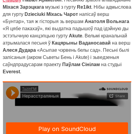
Міхася Зарэцкага
музыкі з гурту
Re
1
ikt
. Нібы адмыслова
для гурту
Dzieciuki
Міхась Чарот
напісаў верш
«Бунтар», тая ж гісторыя зь вершам
Анатоля Вольнага
«Я цябе пакахаў», які выдатна падышоў пад ідэйную ды
эстэтычную канцэпцыю гурту
Akute
. Вельмі кранальнай
атрымалася песьня ў
Кацярыны Ваданосавай
на верш
Алеся Дудара
«Асыпае чэрвень белы сад». Песьні былі
запісаныя (акром Сьветы Бень і
Akute
) і зьведзеныя
саўндпрадусарам праекту
Паўлам Сінілам
на студыі
Everest
.