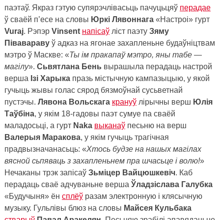
паэтаў. Якраз гэтую супярэчлівасьць пачуцьцяў
перадае
ў сваёй п’есе на словы
Юркі Лявоннага
«Настроі» гурт
Vuraj
. Рэпэр
Vinsent
напісаў
ліст паэту
Зяму
Півавараву
ў адказ на ягонае захапленьне будаўніцтвам
мэтро ў Маскве: «
Ты ім пракапаў мэтро, яны табе —
магілу
».
Сьвятлана Бень
вырашыла перадаць настрой
верша
Ізі Харыка
празь містычную кампазыцыю, у якой
гучыць жывы голас сярод бязмоўнай сусьветнай
пустэчы.
Лявона Вольскага
крануў
лірычны верш
Юлія
Таўбіна
, у якім 18-гадовы паэт сумуе па сваёй
маладосьці, а гурт
Naka
выканаў
песьню на верш
Валерыя Маракова
, у якім гучыць трагічная
прадвызначанасьць: «
Хтось будзе на нашых магілах
вясной сьпяваць з захапленьнем пра шчасьце і волю!
»
Нечаканы трэк запісаў
Зьміцер Вайцюшкевіч
. Каб
перадаць сваё адчуваньне верша
Ўладзіслава Галубка
«Будучыня» ён
сплёў
разам электронную і клясычную
музыку. Гульлівы блюз на словы
Майсея Кульбака
стварыў
Павал Аракелян
. Песьняю зрабілі апавяданьне