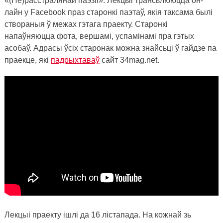
«(Не)расстралянай паэзіі». Лекцыі трансьлююцца он-
лайн у
Facebook
праз старонкі паэтаў, якія таксама былі
створаныя ў межах гэтага праекту. Старонкі
напаўняюцца фота, вершамі, успамінамі пра гэтых
асобаў. Адрасы ўсіх старонак можна знайсьці ў гайдзе па
праекце, які
падрыхтаваў
сайт 34
mag
.
net.
Лекцыі праекту ішлі да 16 лістапада.
На кожнай зь