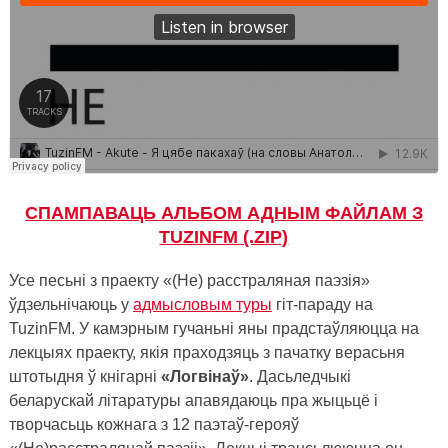
CПАМПАВАЦЬ АЛЬБОМ АДНЫМ ФАЙЛАМ З
TUZINFM (.ZIP)
Усе песьні з праекту «(Не) расстраляная паэзія»
ўдзельнічаюць у
адмысловым туры
гіт-параду на
TuzinFM
.
У камэрным гучаньні яны прадстаўляюцца на
лекцыях праекту, якія праходзяць з пачатку верасьня
штотыдня ў кнігарні
«Логвінаў»
. Дасьледчыкі
беларускай літаратуры апавядаюць пра жыцьцё і
творчасьць кожнага з 12 паэтаў-герояў