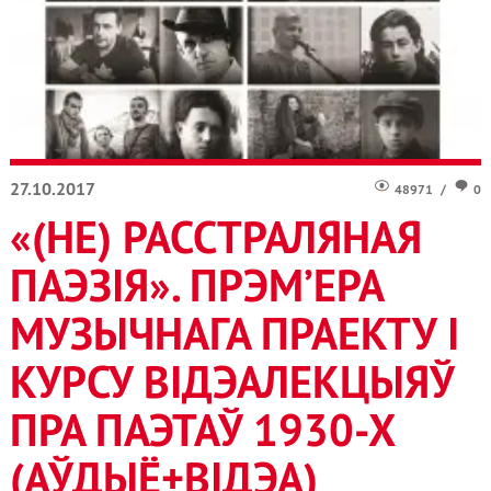
27.10.2017
48971
/
0
«(НЕ) РАССТРАЛЯНАЯ
ПАЭЗІЯ». ПРЭМ’ЕРА
МУЗЫЧНАГА ПРАЕКТУ І
КУРСУ ВІДЭАЛЕКЦЫЯЎ
ПРА ПАЭТАЎ 1930-Х
(АЎДЫЁ+ВІДЭА)