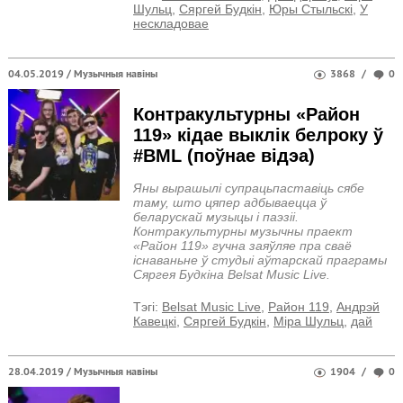
Шульц
,
Сяргей Будкін
,
Юры Стыльскі
,
У
нескладовае
04.05.2019 /
Музычныя навіны
3868
/
0
Контракультурны «Район
119» кідае выклік белроку ў
#BML (поўнае відэа)
Яны вырашылі супрацьпаставіць сябе
таму, што цяпер адбываецца ў
беларускай музыцы і паэзіі.
Контракультурны музычны праект
«Район 119» гучна заяўляе пра сваё
існаваньне ў студыі аўтарскай праграмы
Сяргея Будкіна Belsat Music Live.
Тэгi:
Belsat Music Live
,
Район 119
,
Андрэй
Кавецкі
,
Сяргей Будкін
,
Міра Шульц
,
дай
28.04.2019 /
Музычныя навіны
1904
/
0