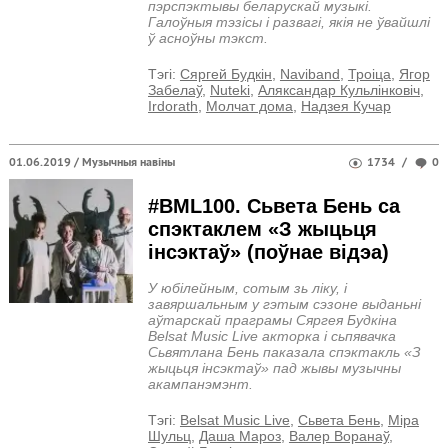
пэрспэктывы беларускай музыкі.
Галоўныя тэзісы і развагі, якія не ўвайшлі
ў асноўны тэкст.
Тэгi:
Сяргей Будкін
,
Naviband
,
Троіца
,
Ягор
Забелаў
,
Nuteki
,
Аляксандар Кульлінковіч
,
Irdorath
,
Молчат дома
,
Надзея Кучар
01.06.2019 /
Музычныя навіны
1734
/
0
#BML100. Сьвета Бень са
спэктаклем «З жыцьця
інсэктаў» (поўнае відэа)
У юбілейным, сотым зь ліку, і
завяршальным у гэтым сэзоне выданьні
аўтарскай праграмы Сяргея Будкіна
Belsat Music Live акторка і сьпявачка
Сьвятлана Бень паказала спэктакль «З
жыцьця інсэктаў» пад жывы музычны
акампанэмэнт.
Тэгi:
Belsat Music Live
,
Сьвета Бень
,
Міра
Шульц
,
Даша Мароз
,
Валер Воранаў
,