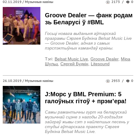
02.11.2019 /
Музычныя навіны
2173
/
0
Groove Dealer — фанк родам
зь Беларусі ў #BML
Госьці новага выданьня аўтарскай
праграмы Сяргея Будкіна Belsat Music Live
— Groove Dealer, адная з самых
пэрспэктыўных камандаў краіны.
Тэгi:
Belsat Music Live
,
Groove Dealer
,
Міра
Шульц
,
Сяргей Будкін
,
Litesound
26.10.2019 /
Музычныя навіны
2953
/
0
J:Морс у BML Premium: 5
галоўных гітоў + прэм’ера!
Cамы рамантычны гурт на беларускай
музычнай сцэне з нагоды 20-годзьдзя
зайграў жывы сэт з найлепшых песень у
студыі аўтарскага праекту Сяргея
Будкіна Belsat Music Live.