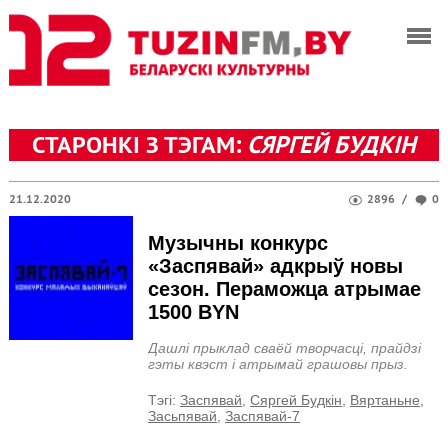
СТАРОНКІ З ТЭГАМ:
СЯРГЕЙ БУДКІН
21.12.2020
2896
/
0
Музычны конкурс
«Заспявай» адкрыў новы
сезон. Пераможца атрымае
1500 BYN
Дашлі прыклад сваёй творчасці, прайдзі
гэты квэст і атрымай грашовы прыз.
Тэгi:
Заспявай
,
Сяргей Будкін
,
Вяртаньне
,
Засьпявай
,
Заспявай-7