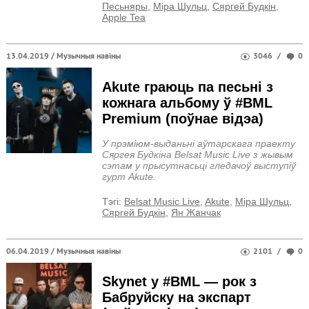
Песьняры
,
Міра Шульц
,
Сяргей Будкін
,
Apple Tea
13.04.2019 /
Музычныя навіны
3046
/
0
Akute граюць па песьні з
кожнага альбому ў #BML
Premium (поўнае відэа)
У прэміюм-выданьні аўтарскага праекту
Сяргея Будкіна Belsat Music Live з жывым
сэтам у прысутнасьці гледачоў выступіў
гурт Akute.
Тэгi:
Belsat Music Live
,
Akute
,
Міра Шульц
,
Сяргей Будкін
,
Ян Жанчак
06.04.2019 /
Музычныя навіны
2101
/
0
Skynet у #BML — рок з
Бабруйску на экспарт