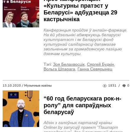
«Культурны пратэст у
Беларусі» адбудзецца 29
кастрычніка
Канферэнцыя пройдзе ў анлайн-фармаце.
На ёй удзельнікі абмяркуюць беларускі
культпратэст і як Беларускі фонд
культурнай салідарнасці дапамагае
звольненым за грамадзянскую пазіцыю
дзеячам культуры.
Тэгi:
Зоя Белахвосцік
,
Сяргей Будкін
,
Вольга Шпарага
,
Ганна Севярынец
15.10.2020 /
Музычныя навіны
1831
/
0
“60 год беларускага рок-н-
ролу” для сапраўдных
беларусаў
Адзін з галоўных парталаў краіны
Onliner.by запусціў праект “Пашпарт
грамадзяніна”, дзе ў папулярнай форме