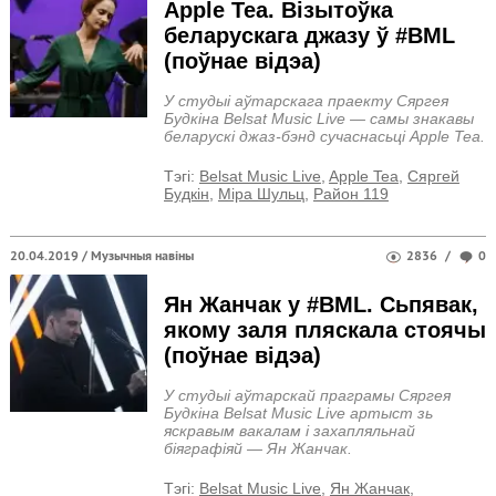
Apple Tea. Візытоўка
беларускага джазу ў #BML
(поўнае відэа)
У студыі аўтарскага праекту Сяргея
Будкіна Belsat Music Live — самы знакавы
беларускі джаз-бэнд сучаснасьці Apple Tea.
Тэгi:
Belsat Music Live
,
Apple Tea
,
Сяргей
Будкін
,
Міра Шульц
,
Район 119
20.04.2019 /
Музычныя навіны
2836
/
0
Ян Жанчак у #BML. Сьпявак,
якому заля пляскала стоячы
(поўнае відэа)
У студыі аўтарскай праграмы Сяргея
Будкіна Belsat Music Live артыст зь
яскравым вакалам і захапляльнай
біяграфіяй — Ян Жанчак.
Тэгi:
Belsat Music Live
,
Ян Жанчак
,