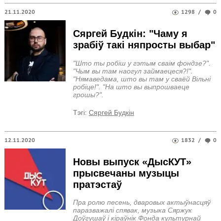
21.11.2020
1298
/
0
Сяргей Будкін: "Чаму я
зрабіў такі няпросты выбар"
"Што ты робіш у гэтым сваім фондзе?".
"Чым вы там наогул займаецеся?!".
"Нямаведама, што вы там у сваёй Вільні
робіце!". "На што вы выпрошваеце
грошы?".
Тэгi:
Сяргей Будкін
12.11.2020
1832
/
0
Новы выпуск «ДысКУТ»
прысвечаны музыцы
пратэстаў
Пра ролю песень, дваровых актыўнасцяў
паразважалі спявак, музыка Сяржук
Доўгушаў і кіраўнік Фонда культурнай