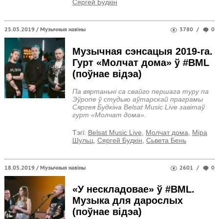
Сяргей Будкін
25.05.2019 /
Музычныя навіны
3780
/
0
Музычная сэнсацыя 2019-га.
Гурт «Молчат дома» ў #BML
(поўнае відэа)
Па вяртаньні са свайго першага туру па
Эўропе ў студыю аўтарскай праграмы
Сяргея Будкіна Belsat Music Live завітаў
гурт «Молчат дома».
Тэгi:
Belsat Music Live
,
Молчат дома
,
Міра
Шульц
,
Сяргей Будкін
,
Сьвета Бень
18.05.2019 /
Музычныя навіны
2601
/
0
«У нескладовае» ў #BML.
Музыка для дарослых
(поўнае відэа)