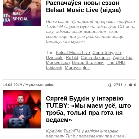
Распачаўся новы сэзон
Belsat Music Live (відэа)
Новы сэзон аўтарскай праграмы кіраўніка
TuzinFM Сяргея Будкіна адкрыўся 101-м па
ліку, адмысловым выданьнем, якое
сьведчыць пра ўсю разнастайнасьць
беларускай музыкі.
Тэгi:
Belsat Music Live
,
Сяргей Будкін
,
Dzieciuki
,
Re1ikt
,
Саша Захарык
,
Apple Tea
,
MorkvoЦвет
,
Віктар Шалкевіч
,
The UNB
,
Leibonik
,
Murovei
,
ili-ili
14.08.2019 /
Музычныя навіны
2755
/
0
Cяргей Будкін у інтэрвію
TUT.BY: «Мы маем усё, што
трэба, толькі пра гэта ня
ведаем»
Кіраўнік TuzinFM у вялікім інтэрвію
парталу Tut.by паразважаў пра стан і