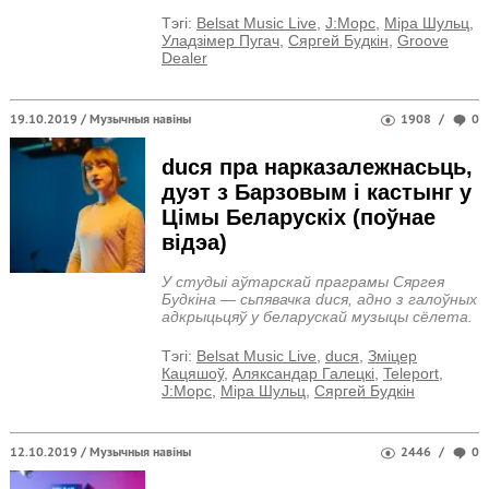
Тэгi:
Belsat Music Live
,
J:Морс
,
Міра Шульц
,
Уладзімер Пугач
,
Сяргей Будкін
,
Groove
Dealer
19.10.2019 /
Музычныя навіны
1908
/
0
duся пра нарказалежнасьць,
дуэт з Барзовым і кастынг у
Цімы Беларускіх (поўнае
відэа)
У студыі аўтарскай праграмы Сяргея
Будкіна — сьпявачка duся, адно з галоўных
адкрыцьцяў у беларускай музыцы сёлета.
Тэгi:
Belsat Music Live
,
duся
,
Зміцер
Кацяшоў
,
Аляксандар Галецкі
,
Teleport
,
J:Морс
,
Міра Шульц
,
Сяргей Будкін
12.10.2019 /
Музычныя навіны
2446
/
0