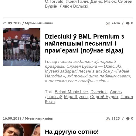
O.Torvald
,
Жэня Галіч
,
Дзяніс Мізюк
,
Сяргей
Будкін
,
Лявон Вольскі
21.09.2019 /
Музычныя навіны
2404
/
0
Dzieciuki ў BML Premium з
найлепшымі песьнямі і
прэм’ерамі (поўнае відэа)
Госьці новага выданьня аўтарскай
праграмы Cяргея Будкіна — Dzieciuki.
Музыкі зайгралі песьні з альбому «Радыё
Harodnia», які толькі што пабачыў сьвет,
а таксама свае галоўныя гіты.
Тэгi:
Belsat Music Live
,
Dzieciuki
,
Алесь
Дзянісаў
,
Міра Шульц
,
Сяргей Будкін
,
Павал
Козiч
16.09.2019 /
Музычныя навіны
2125
/
0
На другую сотню!