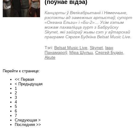
(поўнае відэа)
Канцэрты ў Вялікабрытаніі і Нямеччыне,
рэспэкты ад замежных артыстаў, супорт
«Океана Ельзи» і «Би-2»… Усім гэтым
можам пахваліцца гурт з Бабруйску
Skynet, які зайграў жывы сэт у аўтарскай
праграме Сяргея Будкіна Belsat Music Live.
Тэгi:
Belsat Music Live
,
Skynet
,
Іван
Панамароў
,
Міра Шульц
,
Сяргей Будкін
,
Akute
Перейти к странице:
<< Первая
< Предыдущая
1
2
3
4
5
6
7
Следующая >
Последняя >>