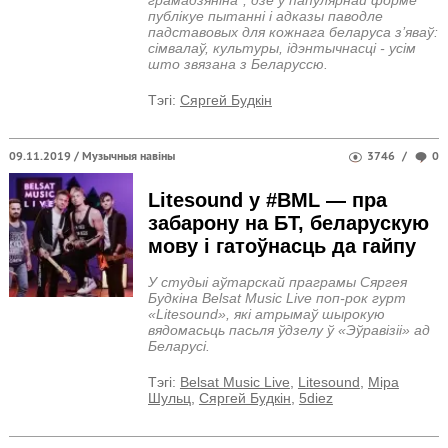
публікуе пытанні і адказы паводле
падставовых для кожнага беларуса з’яваў:
сімвалаў, культуры, ідэнтычнасці - усім
што звязана з Беларуссю.
Тэгi:
Сяргей Будкін
09.11.2019 /
Музычныя навіны
3746
/
0
Litesound у #BML — пра
забарону на БТ, беларускую
мову і гатоўнасць да гайпу
У студыі аўтарскай праграмы Сяргея
Будкіна Belsat Music Live поп-рок гурт
«Litesound», які атрымаў шырокую
вядомасьць пасьля ўдзелу ў «Эўравізіі» ад
Беларусі.
Тэгi:
Belsat Music Live
,
Litesound
,
Міра
Шульц
,
Сяргей Будкін
,
5diez