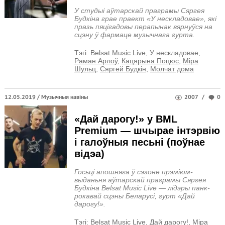
У студыі аўтарскай праграмы Сяргея
Будкіна грае праект «У нескладовае», які
празь пяцігадовы перапынак вярнуўся на
сцэну ў фармаце музычнага гурта.
Тэгi:
Belsat Music Live
,
У нескладовае
,
Раман Арлоў
,
Кацярына Поцюс
,
Міра
Шульц
,
Сяргей Будкін
,
Молчат дома
12.05.2019 /
Музычныя навіны
2007
/
0
«Дай дарогу!» у BML
Premium — шчырае інтэрвію
і галоўныя песьні (поўнае
відэа)
Госьці апошняга ў сэзоне прэміюм-
выданьня аўтарскай праграмы Сяргея
Будкіна Belsat Music Live — лідэры панк-
рокавай сцэны Беларусі, гурт «Дай
дарогу!».
Тэгi:
Belsat Music Live
,
Дай дарогу!
,
Міра