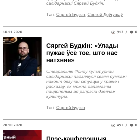
салідарнасці Сяргей Будкін.
Тэгi:
Сяргей Будкін
,
Сяргей Доўгушаў
10.11.2020
913
/
0
Сяргей Будкін: «Улады
пужае ўсё тое, што нас
натхняе»
Стваральнік Фонду культурнай
салідарнасці падзяліўся сваімі думкамі
наконт бягучай сітуацыі ў краіне і
расказаў, як можна дапамагчы
пацярпелым ад рэпрэсій дзеячам
культуры.
Тэгi:
Сяргей Будкін
28.10.2020
492
/
0
Прэс-канферэнцыя