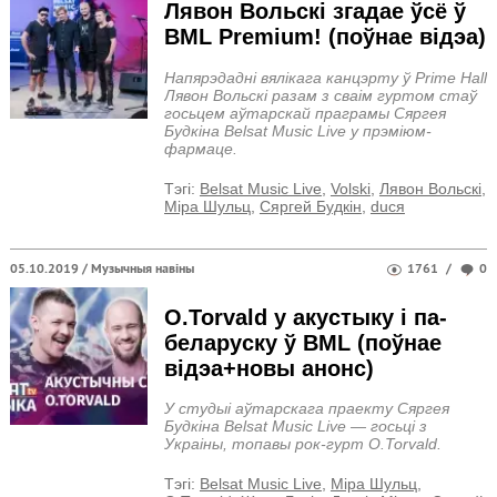
Лявон Вольскі згадае ўсё ў
BML Premium! (поўнае відэа)
Напярэдадні вялікага канцэрту ў Prime Hall
Лявон Вольскі разам з сваім гуртом стаў
госьцем аўтарскай праграмы Сяргея
Будкіна Belsat Music Live у прэміюм-
фармаце.
Тэгi:
Belsat Music Live
,
Volski
,
Лявон Вольскі
,
Міра Шульц
,
Сяргей Будкін
,
duся
05.10.2019 /
Музычныя навіны
1761
/
0
O.Torvald у акустыку і па-
беларуску ў BML (поўнае
відэа+новы анонс)
У студыі аўтарскага праекту Сяргея
Будкіна Belsat Music Live — госьці з
Украіны, топавы рок-гурт O.Torvald.
Тэгi:
Belsat Music Live
,
Міра Шульц
,